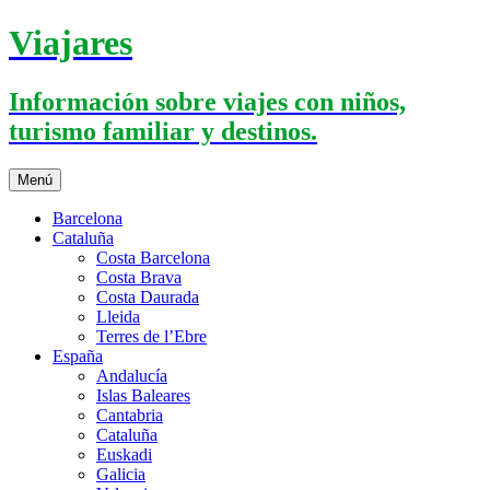
Saltar
Viajares
al
contenido
Información sobre viajes con niños,
turismo familiar y destinos.
Menú
Barcelona
Cataluña
Costa Barcelona
Costa Brava
Costa Daurada
Lleida
Terres de l’Ebre
España
Andalucía
Islas Baleares
Cantabria
Cataluña
Euskadi
Galicia