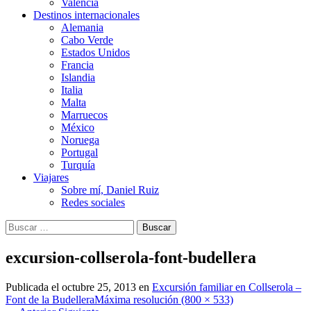
Valencia
Destinos internacionales
Alemania
Cabo Verde
Estados Unidos
Francia
Islandia
Italia
Malta
Marruecos
México
Noruega
Portugal
Turquía
Viajares
Sobre mí, Daniel Ruiz
Redes sociales
Buscar:
excursion-collserola-font-budellera
Publicada el
octubre 25, 2013
en
Excursión familiar en Collserola –
Font de la Budellera
Máxima resolución (800 × 533)