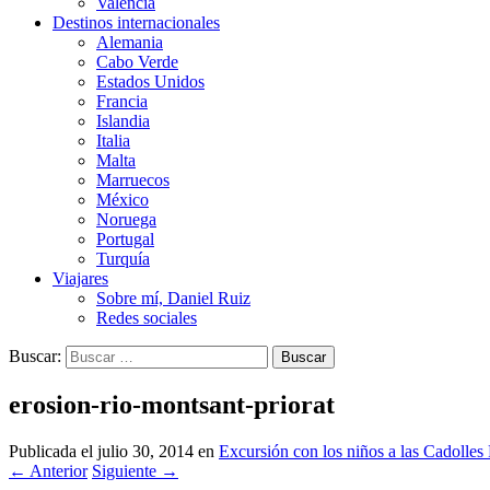
Valencia
Destinos internacionales
Alemania
Cabo Verde
Estados Unidos
Francia
Islandia
Italia
Malta
Marruecos
México
Noruega
Portugal
Turquía
Viajares
Sobre mí, Daniel Ruiz
Redes sociales
Buscar:
erosion-rio-montsant-priorat
Publicada el
julio 30, 2014
en
Excursión con los niños a las Cadolles
←
Anterior
Siguiente
→