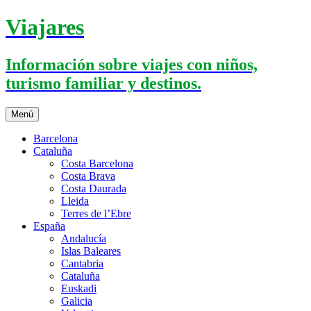
Saltar
Viajares
al
contenido
Información sobre viajes con niños,
turismo familiar y destinos.
Menú
Barcelona
Cataluña
Costa Barcelona
Costa Brava
Costa Daurada
Lleida
Terres de l’Ebre
España
Andalucía
Islas Baleares
Cantabria
Cataluña
Euskadi
Galicia