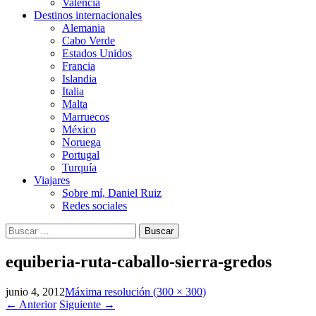
Valencia
Destinos internacionales
Alemania
Cabo Verde
Estados Unidos
Francia
Islandia
Italia
Malta
Marruecos
México
Noruega
Portugal
Turquía
Viajares
Sobre mí, Daniel Ruiz
Redes sociales
Buscar:
equiberia-ruta-caballo-sierra-gredos
junio 4, 2012
Máxima resolución (300 × 300)
←
Anterior
Siguiente
→