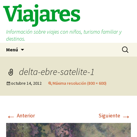
Saltar
Viajares
al
contenido
Información sobre viajes con niños, turismo familiar y
destinos.
Buscar:
Menú
delta-ebre-satelite-1
octubre 14, 2012
Máxima resolución (800 × 600)
←
→
Anterior
Siguiente