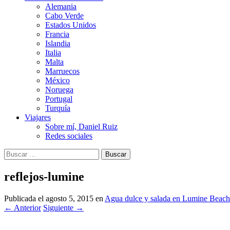
Alemania
Cabo Verde
Estados Unidos
Francia
Islandia
Italia
Malta
Marruecos
México
Noruega
Portugal
Turquía
Viajares
Sobre mí, Daniel Ruiz
Redes sociales
Buscar:
reflejos-lumine
Publicada el
agosto 5, 2015
en
Agua dulce y salada en Lumine Beach
←
Anterior
Siguiente
→