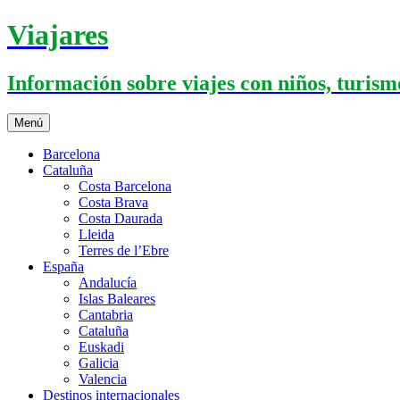
Saltar
Viajares
al
contenido
Información sobre viajes con niños, turismo
Menú
Barcelona
Cataluña
Costa Barcelona
Costa Brava
Costa Daurada
Lleida
Terres de l’Ebre
España
Andalucía
Islas Baleares
Cantabria
Cataluña
Euskadi
Galicia
Valencia
Destinos internacionales