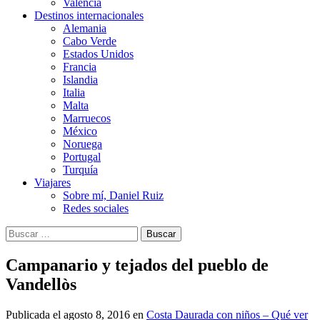
Valencia
Destinos internacionales
Alemania
Cabo Verde
Estados Unidos
Francia
Islandia
Italia
Malta
Marruecos
México
Noruega
Portugal
Turquía
Viajares
Sobre mí, Daniel Ruiz
Redes sociales
Buscar:
Campanario y tejados del pueblo de
Vandellòs
Publicada el
agosto 8, 2016
en
Costa Daurada con niños – Qué ver