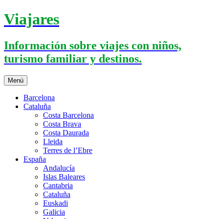
Saltar
Viajares
al
contenido
Información sobre viajes con niños,
turismo familiar y destinos.
Menú
Barcelona
Cataluña
Costa Barcelona
Costa Brava
Costa Daurada
Lleida
Terres de l’Ebre
España
Andalucía
Islas Baleares
Cantabria
Cataluña
Euskadi
Galicia