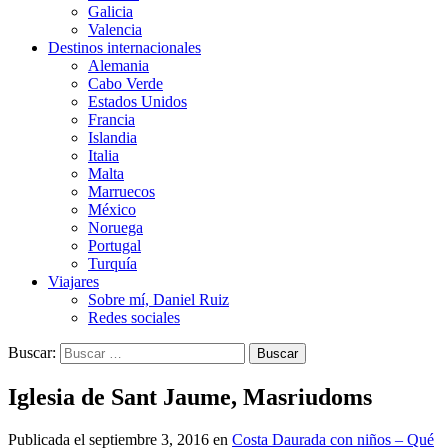
Galicia
Valencia
Destinos internacionales
Alemania
Cabo Verde
Estados Unidos
Francia
Islandia
Italia
Malta
Marruecos
México
Noruega
Portugal
Turquía
Viajares
Sobre mí, Daniel Ruiz
Redes sociales
Buscar:
Iglesia de Sant Jaume, Masriudoms
Publicada el
septiembre 3, 2016
en
Costa Daurada con niños – Qué