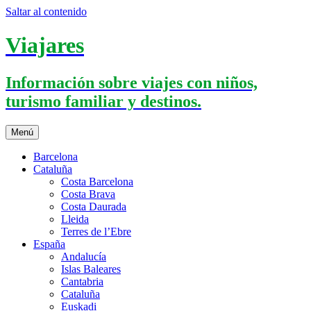
Saltar al contenido
Viajares
Información sobre viajes con niños,
turismo familiar y destinos.
Menú
Barcelona
Cataluña
Costa Barcelona
Costa Brava
Costa Daurada
Lleida
Terres de l’Ebre
España
Andalucía
Islas Baleares
Cantabria
Cataluña
Euskadi