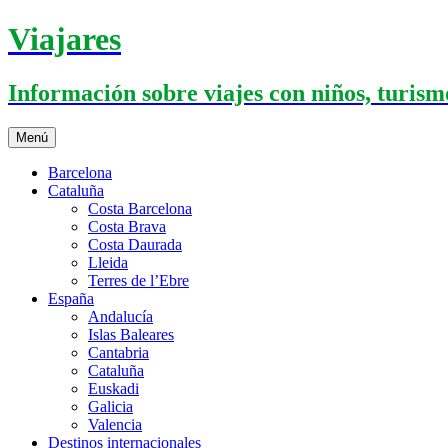
Saltar
Viajares
al
contenido
Información sobre viajes con niños, turismo
Menú
Barcelona
Cataluña
Costa Barcelona
Costa Brava
Costa Daurada
Lleida
Terres de l’Ebre
España
Andalucía
Islas Baleares
Cantabria
Cataluña
Euskadi
Galicia
Valencia
Destinos internacionales