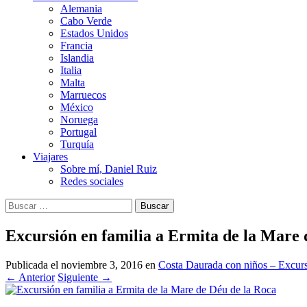
Alemania
Cabo Verde
Estados Unidos
Francia
Islandia
Italia
Malta
Marruecos
México
Noruega
Portugal
Turquía
Viajares
Sobre mí, Daniel Ruiz
Redes sociales
Buscar:
Excursión en familia a Ermita de la Mare 
Publicada el
noviembre 3, 2016
en
Costa Daurada con niños – Excurs
←
Anterior
Siguiente
→