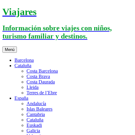
Saltar
Viajares
al
contenido
Información sobre viajes con niños,
turismo familiar y destinos.
Menú
Barcelona
Cataluña
Costa Barcelona
Costa Brava
Costa Daurada
Lleida
Terres de l’Ebre
España
Andalucía
Islas Baleares
Cantabria
Cataluña
Euskadi
Galicia