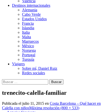
Valencia
Destinos internacionales
Alemania
Cabo Verde
Estados Unidos
Francia
Islandia
Italia
Malta
Marruecos
México
Noruega
Portugal
Turquía
Viajares
Sobre mí, Daniel Ruiz
Redes sociales
Buscar:
trenecito-calella-familiar
Publicada el
julio 11, 2015
en
Costa Barcelona – Qué hacer en
Calella con niños
Máxima resolución (800 × 533)