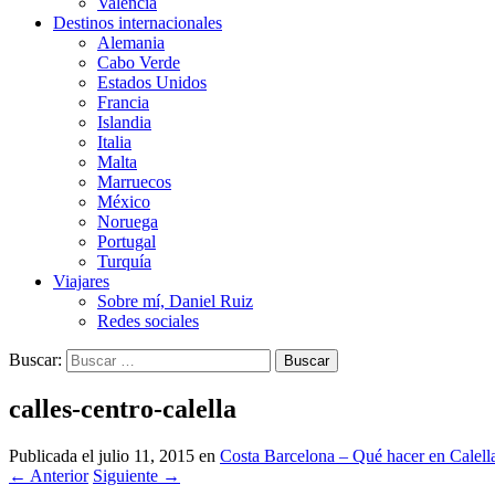
Valencia
Destinos internacionales
Alemania
Cabo Verde
Estados Unidos
Francia
Islandia
Italia
Malta
Marruecos
México
Noruega
Portugal
Turquía
Viajares
Sobre mí, Daniel Ruiz
Redes sociales
Buscar:
calles-centro-calella
Publicada el
julio 11, 2015
en
Costa Barcelona – Qué hacer en Calell
←
Anterior
Siguiente
→