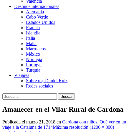
Valencia
Destinos internacionales
Alemania
Cabo Verde
Estados Unidos
Francia
Islandia
Italia
Malta
Marruecos
México
Noruega
Portugal
Turquía
Viajares
Sobre mí, Daniel Ruiz
Redes sociales
Buscar:
Amanecer en el Vilar Rural de Cardona
Publicada el
marzo 21, 2018
en
Cardona con niños. Qué ver en un
viaje a la Cataluña de 1714
Máxima resolución (1200 × 800)