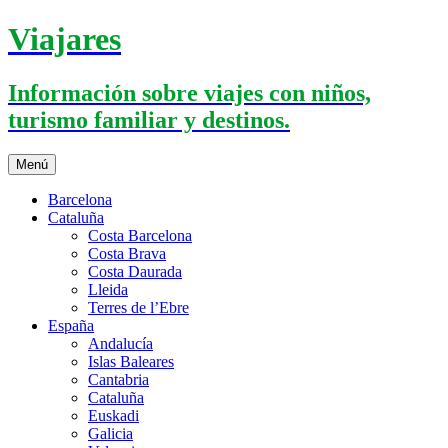
Saltar
Viajares
al
contenido
Información sobre viajes con niños,
turismo familiar y destinos.
Menú
Barcelona
Cataluña
Costa Barcelona
Costa Brava
Costa Daurada
Lleida
Terres de l’Ebre
España
Andalucía
Islas Baleares
Cantabria
Cataluña
Euskadi
Galicia