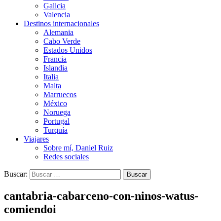
Galicia
Valencia
Destinos internacionales
Alemania
Cabo Verde
Estados Unidos
Francia
Islandia
Italia
Malta
Marruecos
México
Noruega
Portugal
Turquía
Viajares
Sobre mí, Daniel Ruiz
Redes sociales
Buscar:
cantabria-cabarceno-con-ninos-watus-
comiendoi