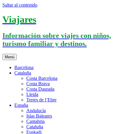
Saltar al contenido
Viajares
Información sobre viajes con niños,
turismo familiar y destinos.
Menú
Barcelona
Cataluña
Costa Barcelona
Costa Brava
Costa Daurada
Lleida
Terres de l’Ebre
España
Andalucía
Islas Baleares
Cantabria
Cataluña
Euskadi