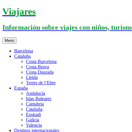
Saltar
Viajares
al
contenido
Información sobre viajes con niños, turismo
Menú
Barcelona
Cataluña
Costa Barcelona
Costa Brava
Costa Daurada
Lleida
Terres de l’Ebre
España
Andalucía
Islas Baleares
Cantabria
Cataluña
Euskadi
Galicia
Valencia
Destinos internacionales