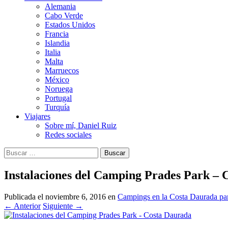
Alemania
Cabo Verde
Estados Unidos
Francia
Islandia
Italia
Malta
Marruecos
México
Noruega
Portugal
Turquía
Viajares
Sobre mí, Daniel Ruiz
Redes sociales
Buscar:
Instalaciones del Camping Prades Park – 
Publicada el
noviembre 6, 2016
en
Campings en la Costa Daurada para
←
Anterior
Siguiente
→