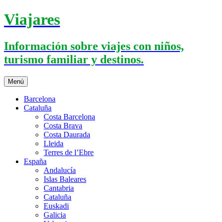
Saltar
Viajares
al
contenido
Información sobre viajes con niños,
turismo familiar y destinos.
Menú
Barcelona
Cataluña
Costa Barcelona
Costa Brava
Costa Daurada
Lleida
Terres de l’Ebre
España
Andalucía
Islas Baleares
Cantabria
Cataluña
Euskadi
Galicia