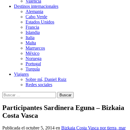
Valencia
Destinos internacionales
Alemania
Cabo Verde
Estados Unidos
Francia
Islandia
Italia
Malta
Marruecos
México
Noruega
Portugal
Turquía
Viajares
Sobre mí, Daniel Ruiz
Redes sociales
Buscar:
Participantes Sardinera Eguna – Bizkaia
Costa Vasca
Publicada el
octubre 5, 2014
en
Bizkaia Costa Vasca por tierra, mar