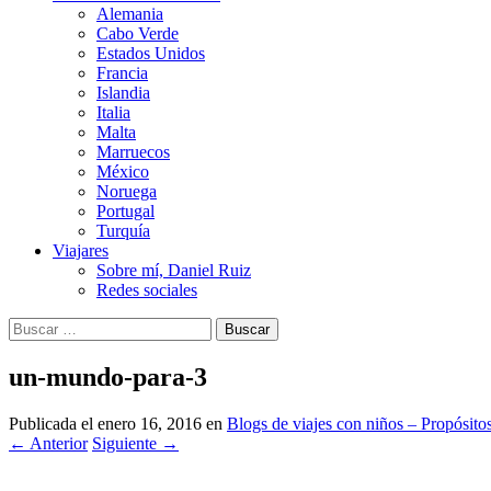
Alemania
Cabo Verde
Estados Unidos
Francia
Islandia
Italia
Malta
Marruecos
México
Noruega
Portugal
Turquía
Viajares
Sobre mí, Daniel Ruiz
Redes sociales
Buscar:
un-mundo-para-3
Publicada el
enero 16, 2016
en
Blogs de viajes con niños – Propósito
←
Anterior
Siguiente
→