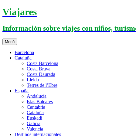
Saltar
Viajares
al
contenido
Información sobre viajes con niños, turismo
Menú
Barcelona
Cataluña
Costa Barcelona
Costa Brava
Costa Daurada
Lleida
Terres de l’Ebre
España
Andalucía
Islas Baleares
Cantabria
Cataluña
Euskadi
Galicia
Valencia
Destinos internacionales