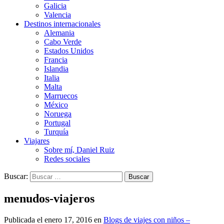
Galicia
Valencia
Destinos internacionales
Alemania
Cabo Verde
Estados Unidos
Francia
Islandia
Italia
Malta
Marruecos
México
Noruega
Portugal
Turquía
Viajares
Sobre mí, Daniel Ruiz
Redes sociales
Buscar:
menudos-viajeros
Publicada el
enero 17, 2016
en
Blogs de viajes con niños –