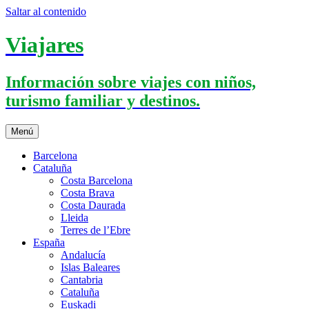
Saltar al contenido
Viajares
Información sobre viajes con niños,
turismo familiar y destinos.
Menú
Barcelona
Cataluña
Costa Barcelona
Costa Brava
Costa Daurada
Lleida
Terres de l’Ebre
España
Andalucía
Islas Baleares
Cantabria
Cataluña
Euskadi