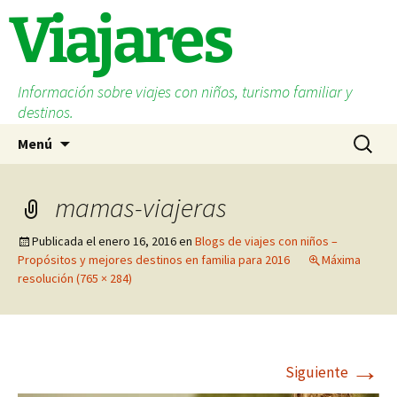
Saltar
Viajares
al
contenido
Información sobre viajes con niños, turismo familiar y
destinos.
Buscar:
Menú
mamas-viajeras
Publicada el
enero 16, 2016
en
Blogs de viajes con niños –
Propósitos y mejores destinos en familia para 2016
Máxima
resolución (765 × 284)
→
Siguiente