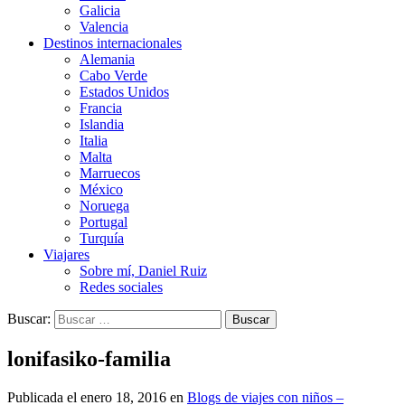
Galicia
Valencia
Destinos internacionales
Alemania
Cabo Verde
Estados Unidos
Francia
Islandia
Italia
Malta
Marruecos
México
Noruega
Portugal
Turquía
Viajares
Sobre mí, Daniel Ruiz
Redes sociales
Buscar:
lonifasiko-familia
Publicada el
enero 18, 2016
en
Blogs de viajes con niños –