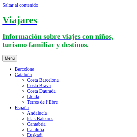
Saltar al contenido
Viajares
Información sobre viajes con niños,
turismo familiar y destinos.
Menú
Barcelona
Cataluña
Costa Barcelona
Costa Brava
Costa Daurada
Lleida
Terres de l’Ebre
España
Andalucía
Islas Baleares
Cantabria
Cataluña
Euskadi