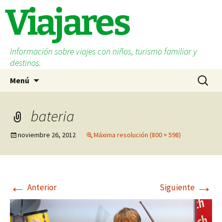
Saltar
Viajares
al
contenido
Información sobre viajes con niños, turismo familiar y
destinos.
Buscar:
Menú
bateria
noviembre 26, 2012
Máxima resolución (800 × 598)
←
→
Anterior
Siguiente