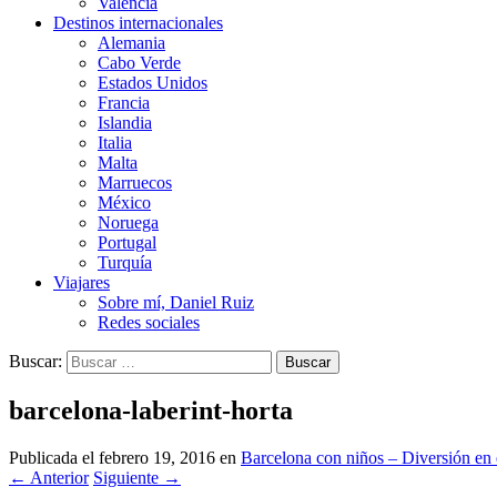
Valencia
Destinos internacionales
Alemania
Cabo Verde
Estados Unidos
Francia
Islandia
Italia
Malta
Marruecos
México
Noruega
Portugal
Turquía
Viajares
Sobre mí, Daniel Ruiz
Redes sociales
Buscar:
barcelona-laberint-horta
Publicada el
febrero 19, 2016
en
Barcelona con niños – Diversión en 
←
Anterior
Siguiente
→