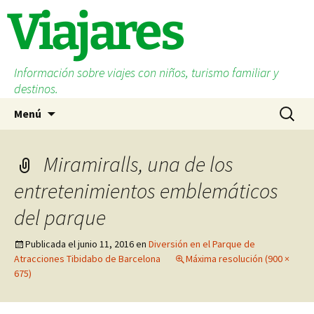
Saltar
Viajares
al
contenido
Información sobre viajes con niños, turismo familiar y
destinos.
Buscar:
Menú
Miramiralls, una de los
entretenimientos emblemáticos
del parque
Publicada el
junio 11, 2016
en
Diversión en el Parque de
Atracciones Tibidabo de Barcelona
Máxima resolución (900 ×
675)