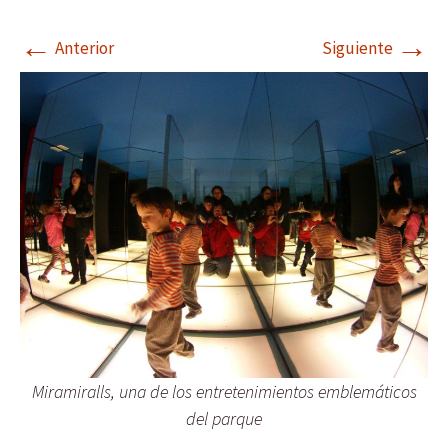
←
→
Anterior
Siguiente
Miramiralls, una de los entretenimientos emblemáticos
del parque