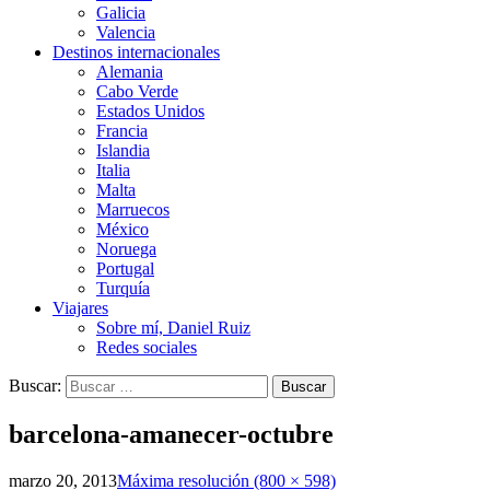
Galicia
Valencia
Destinos internacionales
Alemania
Cabo Verde
Estados Unidos
Francia
Islandia
Italia
Malta
Marruecos
México
Noruega
Portugal
Turquía
Viajares
Sobre mí, Daniel Ruiz
Redes sociales
Buscar:
barcelona-amanecer-octubre
marzo 20, 2013
Máxima resolución (800 × 598)