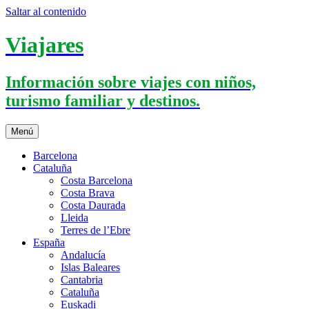
Saltar al contenido
Viajares
Información sobre viajes con niños,
turismo familiar y destinos.
Menú
Barcelona
Cataluña
Costa Barcelona
Costa Brava
Costa Daurada
Lleida
Terres de l’Ebre
España
Andalucía
Islas Baleares
Cantabria
Cataluña
Euskadi