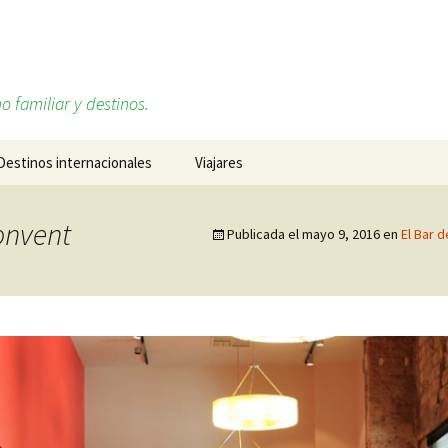
o familiar y destinos.
Destinos internacionales
Viajares
Alemania
Sobre mí, Daniel Ruiz
Convent
Publicada el
mayo 9, 2016
en
El Bar 
Cabo Verde
Redes sociales
Estados Unidos
Francia
Islandia
Italia