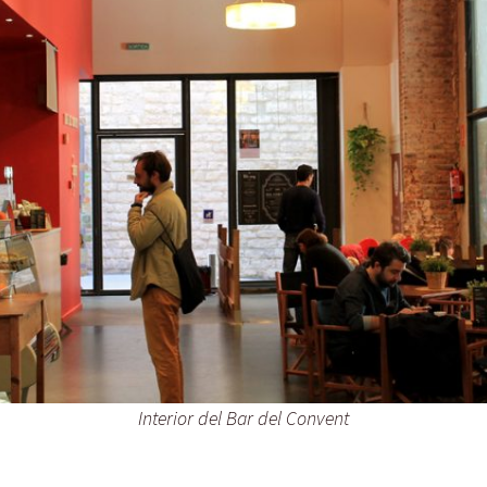
Malta
Marruecos
México
Noruega
Portugal
Turquía
Interior del Bar del Convent