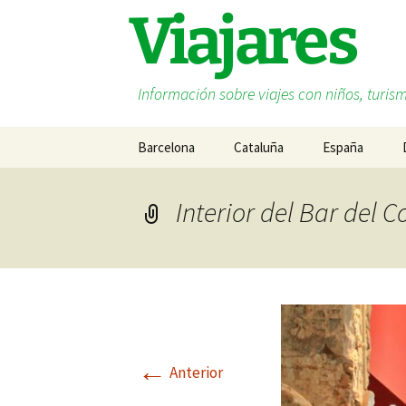
Saltar
Viajares
al
contenido
Información sobre viajes con niños, turism
Barcelona
Cataluña
España
Costa Barcelona
Andalucía
Interior del Bar del 
Costa Brava
Islas Baleares
Costa Daurada
Cantabria
Lleida
Cataluña
Terres de l’Ebre
Euskadi
←
Anterior
Galicia