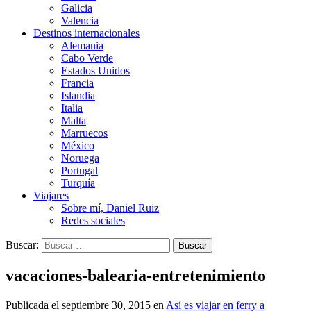
Galicia
Valencia
Destinos internacionales
Alemania
Cabo Verde
Estados Unidos
Francia
Islandia
Italia
Malta
Marruecos
México
Noruega
Portugal
Turquía
Viajares
Sobre mí, Daniel Ruiz
Redes sociales
Buscar:
vacaciones-balearia-entretenimiento
Publicada el
septiembre 30, 2015
en
Así es viajar en ferry a