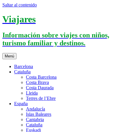
Saltar al contenido
Viajares
Información sobre viajes con niños,
turismo familiar y destinos.
Menú
Barcelona
Cataluña
Costa Barcelona
Costa Brava
Costa Daurada
Lleida
Terres de l’Ebre
España
Andalucía
Islas Baleares
Cantabria
Cataluña
Euskadi