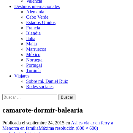
Valencia
Destinos internacionales
Alemania
Cabo Verde
Estados Unidos
Francia
Islandia
Italia
Malta
Marruecos
México
Noruega
Portugal
Turquía
Viajares
Sobre mí, Daniel Ruiz
Redes sociales
Buscar:
camarote-dormir-balearia
Publicada el
septiembre 24, 2015
en
Así es viajar en ferry a
Menorca en familia
Máxima resolución (800 × 600)