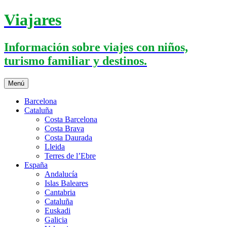
Saltar
Viajares
al
contenido
Información sobre viajes con niños,
turismo familiar y destinos.
Menú
Barcelona
Cataluña
Costa Barcelona
Costa Brava
Costa Daurada
Lleida
Terres de l’Ebre
España
Andalucía
Islas Baleares
Cantabria
Cataluña
Euskadi
Galicia