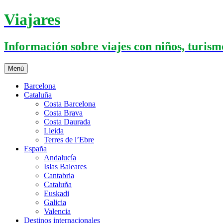
Saltar
Viajares
al
contenido
Información sobre viajes con niños, turismo
Menú
Barcelona
Cataluña
Costa Barcelona
Costa Brava
Costa Daurada
Lleida
Terres de l’Ebre
España
Andalucía
Islas Baleares
Cantabria
Cataluña
Euskadi
Galicia
Valencia
Destinos internacionales