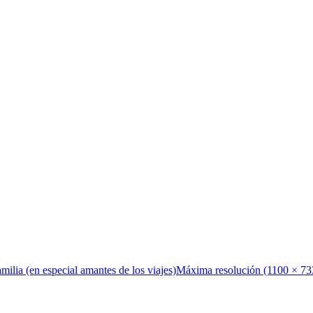
amilia (en especial amantes de los viajes)
Máxima resolución (1100 × 73