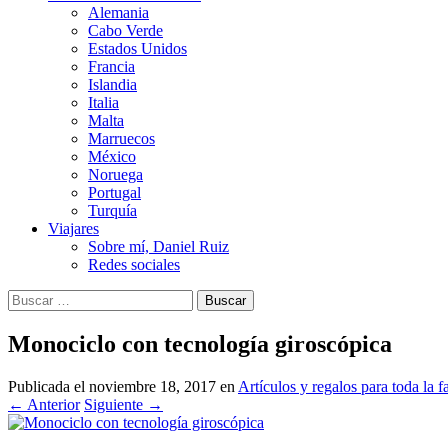
Alemania
Cabo Verde
Estados Unidos
Francia
Islandia
Italia
Malta
Marruecos
México
Noruega
Portugal
Turquía
Viajares
Sobre mí, Daniel Ruiz
Redes sociales
Buscar:
Monociclo con tecnología giroscópica
Publicada el
noviembre 18, 2017
en
Artículos y regalos para toda la f
←
Anterior
Siguiente
→