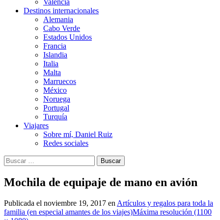
Valencia
Destinos internacionales
Alemania
Cabo Verde
Estados Unidos
Francia
Islandia
Italia
Malta
Marruecos
México
Noruega
Portugal
Turquía
Viajares
Sobre mí, Daniel Ruiz
Redes sociales
Buscar:
Mochila de equipaje de mano en avión
Publicada el
noviembre 19, 2017
en
Artículos y regalos para toda la
familia (en especial amantes de los viajes)
Máxima resolución (1100