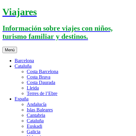
Saltar
Viajares
al
contenido
Información sobre viajes con niños,
turismo familiar y destinos.
Menú
Barcelona
Cataluña
Costa Barcelona
Costa Brava
Costa Daurada
Lleida
Terres de l’Ebre
España
Andalucía
Islas Baleares
Cantabria
Cataluña
Euskadi
Galicia