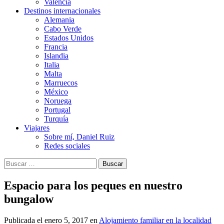
Valencia
Destinos internacionales
Alemania
Cabo Verde
Estados Unidos
Francia
Islandia
Italia
Malta
Marruecos
México
Noruega
Portugal
Turquía
Viajares
Sobre mí, Daniel Ruiz
Redes sociales
Buscar:
Espacio para los peques en nuestro
bungalow
Publicada el
enero 5, 2017
en
Alojamiento familiar en la localidad