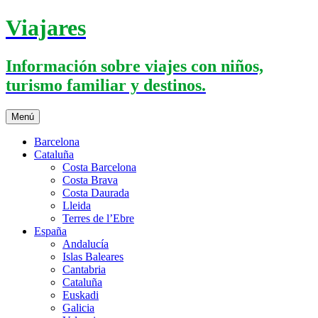
Saltar
Viajares
al
contenido
Información sobre viajes con niños,
turismo familiar y destinos.
Menú
Barcelona
Cataluña
Costa Barcelona
Costa Brava
Costa Daurada
Lleida
Terres de l’Ebre
España
Andalucía
Islas Baleares
Cantabria
Cataluña
Euskadi
Galicia