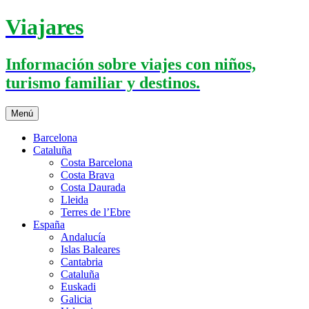
Saltar
Viajares
al
contenido
Información sobre viajes con niños,
turismo familiar y destinos.
Menú
Barcelona
Cataluña
Costa Barcelona
Costa Brava
Costa Daurada
Lleida
Terres de l’Ebre
España
Andalucía
Islas Baleares
Cantabria
Cataluña
Euskadi
Galicia