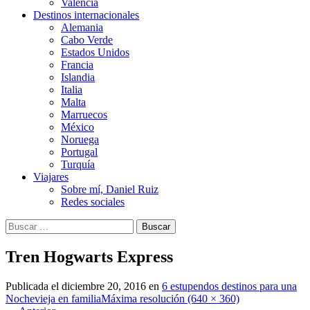
Valencia
Destinos internacionales
Alemania
Cabo Verde
Estados Unidos
Francia
Islandia
Italia
Malta
Marruecos
México
Noruega
Portugal
Turquía
Viajares
Sobre mí, Daniel Ruiz
Redes sociales
Buscar:
Tren Hogwarts Express
Publicada el
diciembre 20, 2016
en
6 estupendos destinos para una
Nochevieja en familia
Máxima resolución (640 × 360)