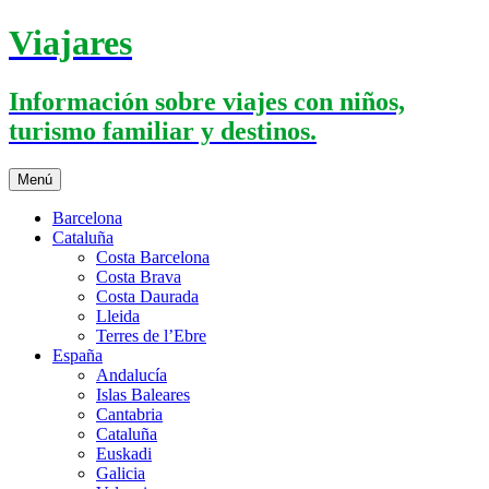
Saltar
Viajares
al
contenido
Información sobre viajes con niños,
turismo familiar y destinos.
Menú
Barcelona
Cataluña
Costa Barcelona
Costa Brava
Costa Daurada
Lleida
Terres de l’Ebre
España
Andalucía
Islas Baleares
Cantabria
Cataluña
Euskadi
Galicia