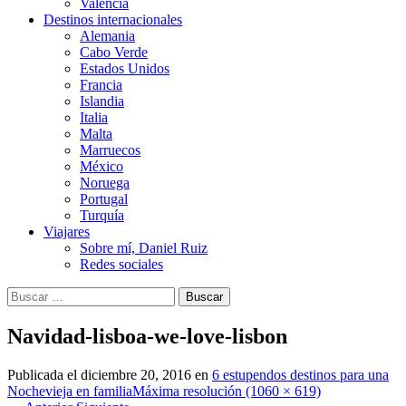
Valencia
Destinos internacionales
Alemania
Cabo Verde
Estados Unidos
Francia
Islandia
Italia
Malta
Marruecos
México
Noruega
Portugal
Turquía
Viajares
Sobre mí, Daniel Ruiz
Redes sociales
Buscar:
Navidad-lisboa-we-love-lisbon
Publicada el
diciembre 20, 2016
en
6 estupendos destinos para una
Nochevieja en familia
Máxima resolución (1060 × 619)