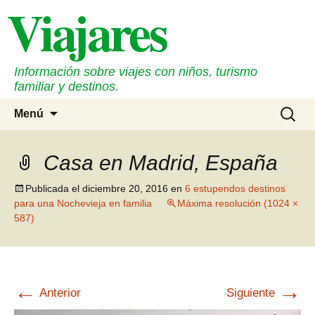
Viajares
Saltar
al
contenido
Información sobre viajes con niños, turismo
familiar y destinos.
Buscar
Menú
Casa en Madrid, España
Publicada el
diciembre 20, 2016
en
6 estupendos destinos
para una Nochevieja en familia
Máxima resolución (1024 ×
587)
←
→
Anterior
Siguiente