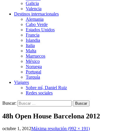
Galicia
Valencia
Destinos internacionales
Alemania
Cabo Verde
Estados Unidos
Francia
Islandia
Italia
Malta
Marruecos
México
Noruega
Portugal
Turquía
Viajares
Sobre mí, Daniel Ruiz
Redes sociales
Buscar:
48h Open House Barcelona 2012
octubre 1, 2012
Máxima resolución (992 × 191)