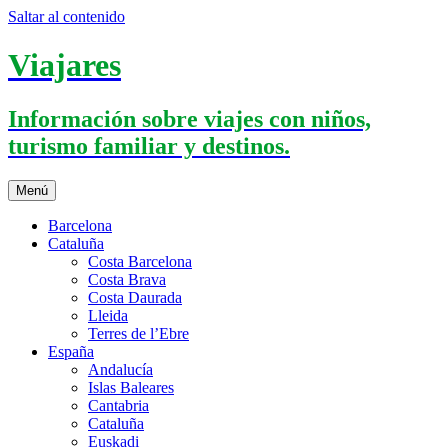
Saltar al contenido
Viajares
Información sobre viajes con niños,
turismo familiar y destinos.
Menú
Barcelona
Cataluña
Costa Barcelona
Costa Brava
Costa Daurada
Lleida
Terres de l’Ebre
España
Andalucía
Islas Baleares
Cantabria
Cataluña
Euskadi