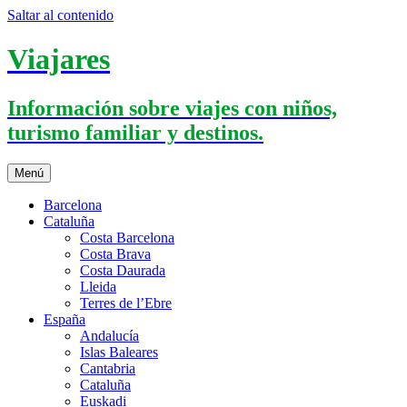
Saltar al contenido
Viajares
Información sobre viajes con niños,
turismo familiar y destinos.
Menú
Barcelona
Cataluña
Costa Barcelona
Costa Brava
Costa Daurada
Lleida
Terres de l’Ebre
España
Andalucía
Islas Baleares
Cantabria
Cataluña
Euskadi