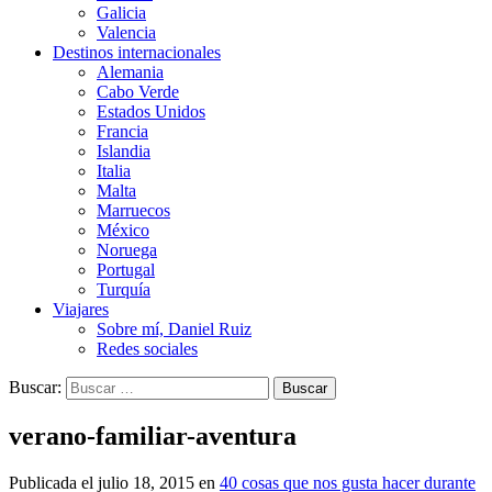
Galicia
Valencia
Destinos internacionales
Alemania
Cabo Verde
Estados Unidos
Francia
Islandia
Italia
Malta
Marruecos
México
Noruega
Portugal
Turquía
Viajares
Sobre mí, Daniel Ruiz
Redes sociales
Buscar:
verano-familiar-aventura
Publicada el
julio 18, 2015
en
40 cosas que nos gusta hacer durante