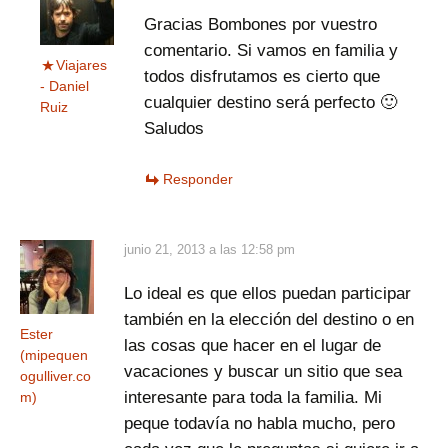
Gracias Bombones por vuestro
comentario. Si vamos en familia y
Viajares
todos disfrutamos es cierto que
- Daniel
cualquier destino será perfecto 🙂
Ruiz
Saludos
Responder
junio 21, 2013 a las 12:58 pm
Lo ideal es que ellos puedan participar
también en la elección del destino o en
Ester
las cosas que hacer en el lugar de
(mipequen
vacaciones y buscar un sitio que sea
ogulliver.co
interesante para toda la familia. Mi
m)
peque todavía no habla mucho, pero